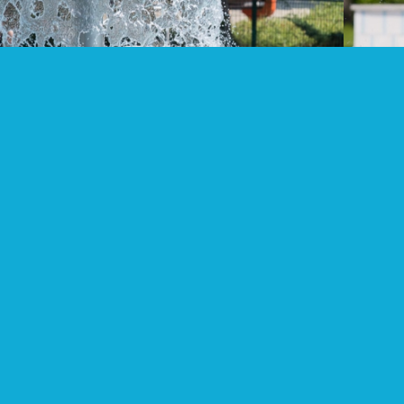
Tarif Erwachsene
1 Stunde 1,50€
2 Stunden 3,00 €
(Nachzahlgebühr 1,50 € pro Stunde)
4 Stunden 6,00 €
(Nachzahlgebühr 1,50 € pro Stunde)
Tageskarte 7,00 €
Saisonkarte 140 €
Familientageskarte 16,00 €
(Familie = 2 Erwachsene + 3 Kinder)
Dusche 0,50 €